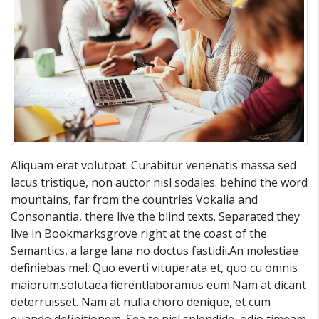
Aliquam erat volutpat. Curabitur venenatis massa sed
lacus tristique, non auctor nisl sodales. behind the word
mountains, far from the countries Vokalia and
Consonantia, there live the blind texts. Separated they
live in Bookmarksgrove right at the coast of the
Semantics, a large lana no doctus fastidii.An molestiae
definiebas mel. Quo everti vituperata et, quo cu omnis
maiorum.solutaea fierentlaboramus eum.Nam at dicant
deterruisset. Nam at nulla choro denique, et cum
quando definitionem. Sea te nisl splendide, odio timeam