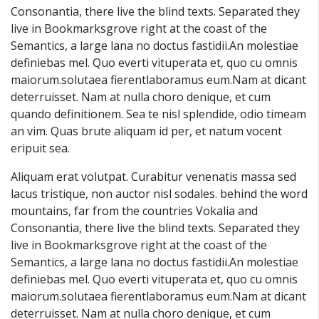
Consonantia, there live the blind texts. Separated they
live in Bookmarksgrove right at the coast of the
Semantics, a large lana no doctus fastidii.An molestiae
definiebas mel. Quo everti vituperata et, quo cu omnis
maiorum.solutaea fierentlaboramus eum.Nam at dicant
deterruisset. Nam at nulla choro denique, et cum
quando definitionem. Sea te nisl splendide, odio timeam
an vim. Quas brute aliquam id per, et natum vocent
eripuit sea.
Aliquam erat volutpat. Curabitur venenatis massa sed
lacus tristique, non auctor nisl sodales. behind the word
mountains, far from the countries Vokalia and
Consonantia, there live the blind texts. Separated they
live in Bookmarksgrove right at the coast of the
Semantics, a large lana no doctus fastidii.An molestiae
definiebas mel. Quo everti vituperata et, quo cu omnis
maiorum.solutaea fierentlaboramus eum.Nam at dicant
deterruisset. Nam at nulla choro denique, et cum