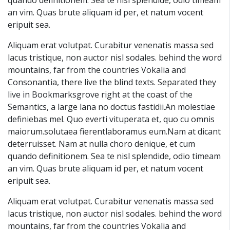
an vim. Quas brute aliquam id per, et natum vocent
eripuit sea.
Aliquam erat volutpat. Curabitur venenatis massa sed
lacus tristique, non auctor nisl sodales. behind the word
mountains, far from the countries Vokalia and
Consonantia, there live the blind texts. Separated they
live in Bookmarksgrove right at the coast of the
Semantics, a large lana no doctus fastidii.An molestiae
definiebas mel. Quo everti vituperata et, quo cu omnis
maiorum.solutaea fierentlaboramus eum.Nam at dicant
deterruisset. Nam at nulla choro denique, et cum
quando definitionem. Sea te nisl splendide, odio timeam
an vim. Quas brute aliquam id per, et natum vocent
eripuit sea.
Aliquam erat volutpat. Curabitur venenatis massa sed
lacus tristique, non auctor nisl sodales. behind the word
mountains, far from the countries Vokalia and