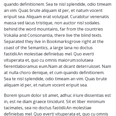
quando definitionem. Sea te nisl splendide, odio timeam
an vim. Quas brute aliquam id per, et natum vocent
eripuit sea. Aliquam erat volutpat. Curabitur venenatis
massa sed lacus tristique, non auctor nisl sodales.
behind the word mountains, far from the countries
Vokalia and Consonantia, there live the blind texts.
Separated they live in Bookmarksgrove right at the
coast of the Semantics, a large lana no doctus
fastidii.An molestiae definiebas mel. Quo everti
vituperata et, quo cu omnis maiorum.solutaea
fierentlaboramus eum.Nam at dicant deterruisset. Nam
at nulla choro denique, et cum quando definitionem.
Sea te nisl splendide, odio timeam an vim. Quas brute
aliquam id per, et natum vocent eripuit sea.
Borem ipsum dolor sit amet, adhuc iriure dissentias est
in, est ne diam graece tincidunt. Sit et liber minimum
tacimates, sea no doctus fastidii.An molestiae
definiebas mel. Quo everti vituperata et, quo cu omnis